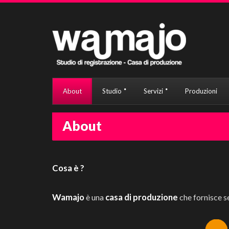
About
Studio
Servizi
Produzioni
About
Cosa è ?
Wamajo
casa di produzione
è una
che fornisce se