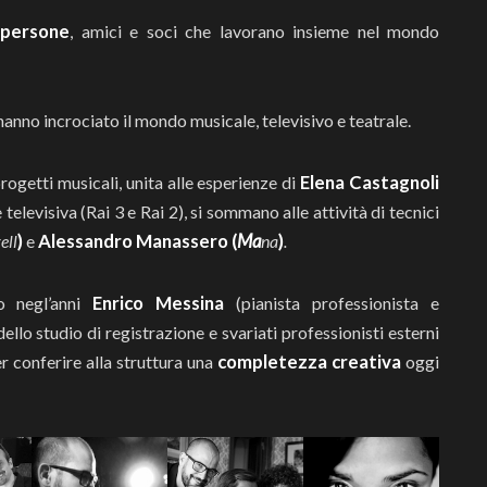
 persone
, amici e soci che lavorano insieme nel mondo
 hanno incrociato il mondo musicale, televisivo e teatrale.
Elena Castagnoli
rogetti musicali, unita alle esperienze di
televisiva (Rai 3 e Rai 2), si sommano alle attività di tecnici
)
Alessandro Manassero (
Ma
)
ell
e
na
.
Enrico Messina
no negl’anni
(pianista professionista e
ello studio di registrazione e svariati professionisti esterni
completezza creativa
r conferire alla struttura una
oggi