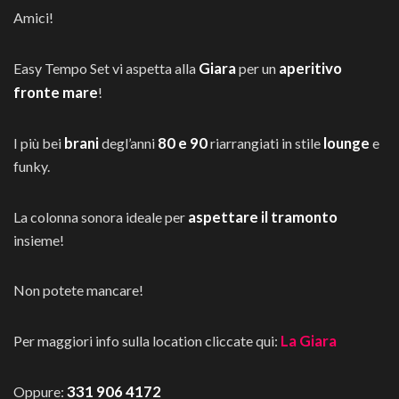
Amici!
Giara
aperitivo
Easy Tempo Set vi aspetta alla
per un
fronte mare
!
brani
80 e 90
lounge
I più bei
degl’anni
riarrangiati in stile
e
funky.
aspettare il tramonto
La colonna sonora ideale per
insieme!
Non potete mancare!
La Giara
Per maggiori info sulla location cliccate qui:
331 906 4172
Oppure: