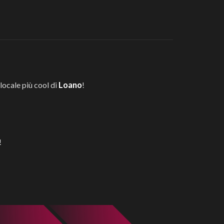
Loano
l locale più cool di
!
!