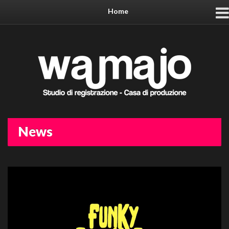
Home
News