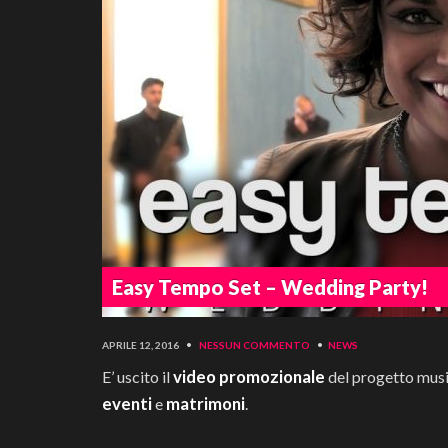
Easy Tempo Set – Wedding Party!
APRILE 12, 2016
•
NESSUN COMMENTO
•
NEWS
video promozionale
E’ uscito il
del progetto mus
eventi
matrimoni
e
.