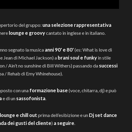
una selezione rappresentativa
repertorio del gruppo:
lounge e groovy
enere
cantato in inglese e in italiano.
anni 90′ e 80′
nno segnato la musica
(es: What is love di
brani soul e funky
ie Jean di Michael Jackson) a
in stile
successi
n / Ain’t no sunshine di Bill Withers) passando da
eba / Rehab di Emy Whinehouse).
formazione base
oposto con una
(voce, chitarra, dj) e può
a
sassofonista
e di un
.
lounge e chill out
Dj set dance
prima dell’esibizione e un
da dei gusti del cliente
a seguire
)
.