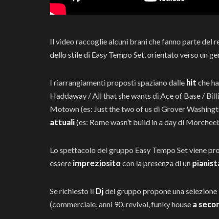
Il video raccoglie alcuni brani che fanno parte del 
dello stile di Easy Tempo Set, orientato verso un g
hit
I riarrangiamenti proposti spaziano dalle
che ha
Haddaway / All that she wants di Ace of Base / Bill
Motown (es: Just the two of us di Grover Washingto
attuali
(es: Rome wasn’t build in a day di Morche
Lo spettacolo del gruppo Easy Tempo Set viene pr
impreziosito
pianist
essere
con la presenza di un
Dj
Se richiesto il
del gruppo propone una selezione
a secon
(commerciale, anni 90, revival, funky house