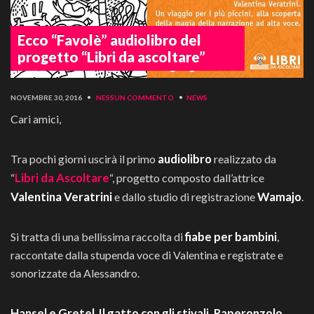
Ecco “Favolè” audiolibro del
progetto “Libri da ascoltare”
NOVEMBRE 30, 2016
•
NESSUN COMMENTO
•
NEWS
Cari amici,
audiolibro
Tra pochi giorni uscirà il primo
realizzato da
Libri da Ascoltare
“
“, progetto composto dall’attrice
Valentina Veratrini
Wamajo
e dallo studio di registrazione
.
fiabe per bambini
Si tratta di una bellissima raccolta di
,
raccontate dalla stupenda voce di Valentina e registrate e
sonorizzate da Alessandro.
Hansel e Gretel
Il gatto con gli stivali, Raperonzolo
,