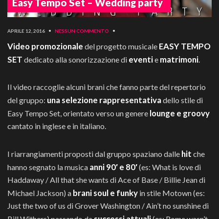
Easy Tempo Set – Wedding party
APRILE 12, 2016
•
NESSUN COMMENTO
•
Video promozionale
EASY TEMPO
del progetto musicale
SET
eventi
matrimoni
dedicato alla sonorizzazione di
e
.
Il video raccoglie alcuni brani che fanno parte del repertorio
una selezione rappresentativa
del gruppo:
dello stile di
lounge e groovy
Easy Tempo Set, orientato verso un genere
cantato in inglese e in italiano.
hit
I riarrangiamenti proposti dal gruppo spaziano dalle
che
anni 90′ e 80′
hanno segnato la musica
(es: What is love di
Haddaway / All that she wants di Ace of Base / Billie Jean di
brani soul e funky
Michael Jackson) a
in stile Motown (es:
Just the two of us di Grover Washington / Ain’t no sunshine di
successi attuali
Bill Withers) passando da
(es: Rome wasn’t