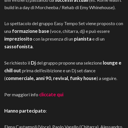
build in a day di Morcheeba / Rehab di Emy Whinehouse).
Lo spettacolo del gruppo Easy Tempo Set viene proposto con
formazione base
una
(voce, chitarra, dj) e può essere
impreziosito
pianista
con la presenza di un
e di un
sassofonista
.
Dj
lounge e
Se richiesto il
del gruppo propone una selezione
chill out
prima dell’esibizione e un Dj set dance
commerciale, anni 90, revival, funky house
(
) a seguire.
cliccate qui
Per maggiori info
Hanno partecipato
:
Elena Castagnoli (Voce), Paolo Varello (Chitarra), Alessandro